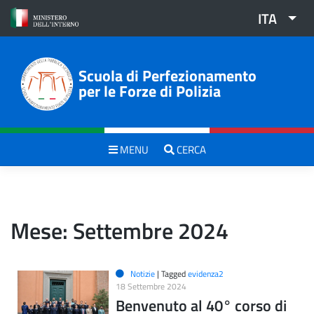
Skip
ITA
to
content
Scuola di Perfezionamento
per le Forze di Polizia
MENU
CERCA
Mese:
Settembre 2024
Notizie
|
Tagged
evidenza2
18 Settembre 2024
Benvenuto al 40° corso di