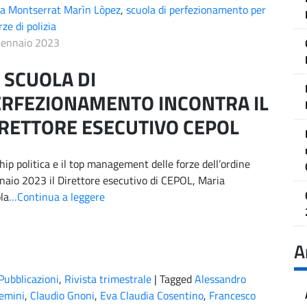
a Montserrat Marìn Lòpez
,
scuola di perfezionamento per
rze di polizia
Gennaio 2023
 SCUOLA DI
ERFEZIONAMENTO INCONTRA IL
RETTORE ESECUTIVO CEPOL
ship politica e il top management delle forze dell’ordine
nnaio 2023 il Direttore esecutivo di CEPOL, Maria
la
…Continua a leggere
A
Pubblicazioni
,
Rivista trimestrale
|
Tagged
Alessandro
emini
,
Claudio Gnoni
,
Eva Claudia Cosentino
,
Francesco