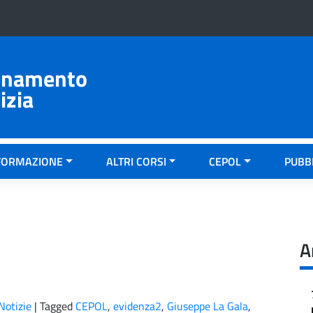
ionamento
izia
FORMAZIONE
ALTRI CORSI
CEPOL
PUBB
A
Notizie
|
Tagged
CEPOL
,
evidenza2
,
Giuseppe La Gala
,