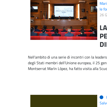
Mari
le fo
26 
LA
P
DI
Nell’ambito di una serie di incontri con la leader
degli Stati membri dell’Unione europea, il 25 ge
Montserrat Marìn Lòpez, ha fatto visita alla Scuo
Salv