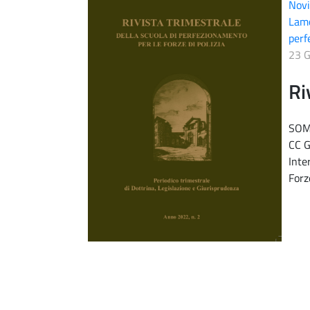
Novi
Lam
perf
23 
Ri
SOMM
CC G
Inte
Forz