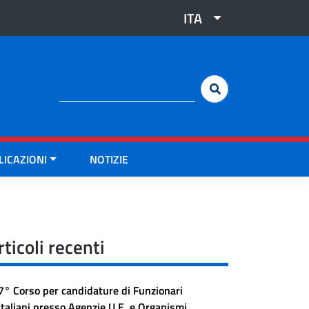
ITA
Cerca:
LICAZIONI
NOTIZIE
rticoli recenti
7° Corso per candidature di Funzionari
Italiani presso Agenzie U.E. e Organismi