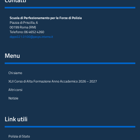
Scuola di Perfezionamento per le Forze di Polizia
Piazza di Priscilla, 6
00199 Roma (RM)
Telefono: 06 4652 4260
dipps021.0100@pecps.interno.it
Menu
Chi siamo
XLII Corso di Alta Formazione Anno Accademico 2026 – 2027
Altri corsi
Notizie
Link utili
Polizia di Stato