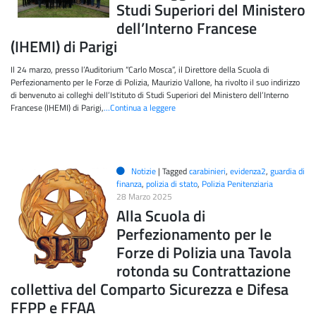
Studi Superiori del Ministero
dell’Interno Francese
(IHEMI) di Parigi
Il 24 marzo, presso l’Auditorium “Carlo Mosca”, il Direttore della Scuola di
Perfezionamento per le Forze di Polizia, Maurizio Vallone, ha rivolto il suo indirizzo
di benvenuto ai colleghi dell’Istituto di Studi Superiori del Ministero dell’Interno
Francese (IHEMI) di Parigi,
…Continua a leggere
Notizie
|
Tagged
carabinieri
,
evidenza2
,
guardia di
finanza
,
polizia di stato
,
Polizia Penitenziaria
28 Marzo 2025
Alla Scuola di
Perfezionamento per le
Forze di Polizia una Tavola
rotonda su Contrattazione
collettiva del Comparto Sicurezza e Difesa
FFPP e FFAA