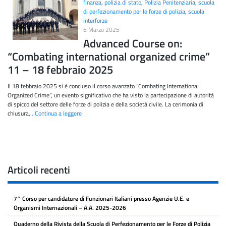
finanza
,
polizia di stato
,
Polizia Penitenziaria
,
scuola
di perfezionamento per le forze di polizia
,
scuola
interforze
6 Marzo 2025
Advanced Course on:
“Combating international organized crime”
11 – 18 febbraio 2025
Il 18 febbraio 2025 si è concluso il corso avanzato “Combating International
Organized Crime”, un evento significativo che ha visto la partecipazione di autorità
di spicco del settore delle forze di polizia e della società civile. La cerimonia di
chiusura,
…Continua a leggere
Articoli recenti
7° Corso per candidature di Funzionari Italiani presso Agenzie U.E. e
Organismi Internazionali – A.A. 2025-2026
Quaderno della Rivista della Scuola di Perfezionamento per le Forze di Polizia