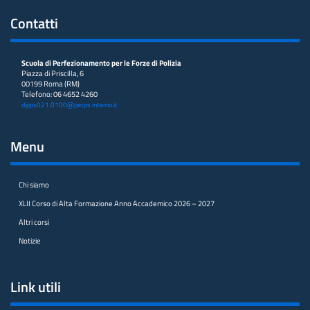
Contatti
Scuola di Perfezionamento per le Forze di Polizia
Piazza di Priscilla, 6
00199 Roma (RM)
Telefono: 06 4652 4260
dipps021.0100@pecps.interno.it
Menu
Chi siamo
XLII Corso di Alta Formazione Anno Accademico 2026 – 2027
Altri corsi
Notizie
Link utili