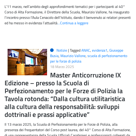
L’11 marzo, nell’ambito degli approfondimenti tematici per i partecipanti al 40°
Corso di Alta Formazione, il Direttore della Scuola, Maurizio Vallone, ha inaugurato
l’incontro presso l’Aula Cenacolo dell’Istituto, dando il benvenuto ai relatori presenti
ed ha messo in evidenza l’attualità
…Continua a leggere
Notizie
|
Tagged
ANAC
,
evidenza1
,
Giuseppe
Busia
,
Maurizio Vallone
,
scuola di perfezionamento
per le forze di polizia
18 Marzo 2025
Master Anticorruzione IX
Edizione – presso la Scuola di
Perfezionamento per le Forze di Polizia la
Tavola rotonda: “Dalla cultura utilitaristica
alla cultura della responsabilità: sviluppi
dottrinali e prassi applicative”
Il 13 marzo 2025, la Scuola di Perfezionamento per le Forze di Polizia, alla
presenza dei frequentatori del Corso post laurea, del 40° Corso di Alta Formazione,
di una rappresentanza della Scuola Ufficiali Carabinieri e professionisti collegati da