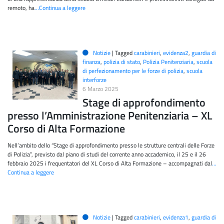
remoto, ha
…Continua a leggere
Notizie
|
Tagged
carabinieri
,
evidenza2
,
guardia di
finanza
,
polizia di stato
,
Polizia Penitenziaria
,
scuola
di perfezionamento per le forze di polizia
,
scuola
interforze
6 Marzo 2025
Stage di approfondimento
presso l’Amministrazione Penitenziaria – XL
Corso di Alta Formazione
Nell’ambito dello “Stage di approfondimento presso le strutture centrali delle Forze
di Polizia”, previsto dal piano di studi del corrente anno accademico, il 25 e il 26
febbraio 2025 i frequentatori del XL Corso di Alta Formazione – accompagnati dal
…
Continua a leggere
Notizie
|
Tagged
carabinieri
,
evidenza1
,
guardia di