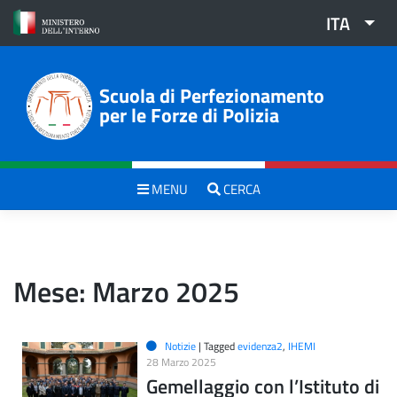
Skip
ITA
to
content
Scuola di Perfezionamento
per le Forze di Polizia
MENU
CERCA
Mese:
Marzo 2025
Notizie
|
Tagged
evidenza2
,
IHEMI
28 Marzo 2025
Gemellaggio con l’Istituto di