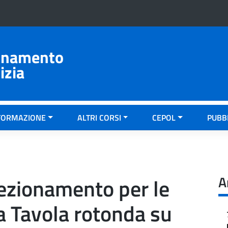
ionamento
izia
FORMAZIONE
ALTRI CORSI
CEPOL
PUBB
A
fezionamento per le
na Tavola rotonda su