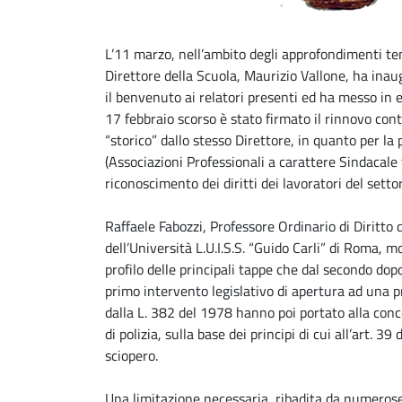
L’11 marzo, nell’ambito degli approfondimenti tem
Direttore della Scuola, Maurizio Vallone, ha inaug
il benvenuto ai relatori presenti ed ha messo in e
17 febbraio scorso è stato firmato il rinnovo con
“storico” dallo stesso Direttore, in quanto per l
(Associazioni Professionali a carattere Sindacale
riconoscimento dei diritti dei lavoratori del setto
Raffaele Fabozzi, Professore Ordinario di Diritto 
dell’Università L.U.I.S.S. “Guido Carli” di Roma, m
profilo delle principali tappe che dal secondo dop
primo intervento legislativo di apertura ad una 
dalla L. 382 del 1978 hanno poi portato alla conc
di polizia, sulla base dei principi di cui all’art. 3
sciopero.
Una limitazione necessaria, ribadita da numerose 