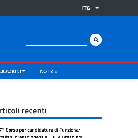
ITA
Cerca:
LICAZIONI
NOTIZIE
rticoli recenti
7° Corso per candidature di Funzionari
Italiani presso Agenzie U.E. e Organismi