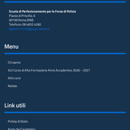
Scuola di Perfezionamento per le Forze di Polizia
Piazza di Priscilla, 6
00199 Roma (RM)
Telefono: 06 4652 4260
dipps021.0100@pecps.interno.it
Menu
Chi siamo
XLII Corso di Alta Formazione Anno Accademico 2026 – 2027
Altri corsi
Notizie
Link utili
Polizia di Stato
Arma dei Carabinieri