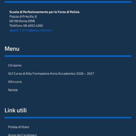
Scuola di Perfezionamento per le Forze di Polizia
Piazza di Priscilla, 6
00199 Roma (RM)
Telefono: 06 4652 4260
dipps021.0100@pecps.interno.it
Menu
Chi siamo
XLII Corso di Alta Formazione Anno Accademico 2026 – 2027
Altri corsi
Notizie
Link utili
Polizia di Stato
Arma dei Carabinieri