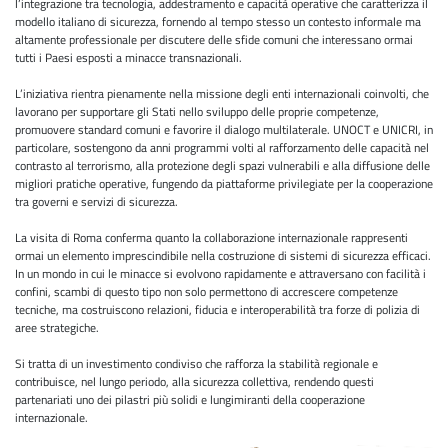
l’integrazione tra tecnologia, addestramento e capacità operative che caratterizza il
modello italiano di sicurezza, fornendo al tempo stesso un contesto informale ma
altamente professionale per discutere delle sfide comuni che interessano ormai
tutti i Paesi esposti a minacce transnazionali.
L’iniziativa rientra pienamente nella missione degli enti internazionali coinvolti, che
lavorano per supportare gli Stati nello sviluppo delle proprie competenze,
promuovere standard comuni e favorire il dialogo multilaterale. UNOCT e UNICRI, in
particolare, sostengono da anni programmi volti al rafforzamento delle capacità nel
contrasto al terrorismo, alla protezione degli spazi vulnerabili e alla diffusione delle
migliori pratiche operative, fungendo da piattaforme privilegiate per la cooperazione
tra governi e servizi di sicurezza.
La visita di Roma conferma quanto la collaborazione internazionale rappresenti
ormai un elemento imprescindibile nella costruzione di sistemi di sicurezza efficaci.
In un mondo in cui le minacce si evolvono rapidamente e attraversano con facilità i
confini, scambi di questo tipo non solo permettono di accrescere competenze
tecniche, ma costruiscono relazioni, fiducia e interoperabilità tra forze di polizia di
aree strategiche.
Si tratta di un investimento condiviso che rafforza la stabilità regionale e
contribuisce, nel lungo periodo, alla sicurezza collettiva, rendendo questi
partenariati uno dei pilastri più solidi e lungimiranti della cooperazione
internazionale.