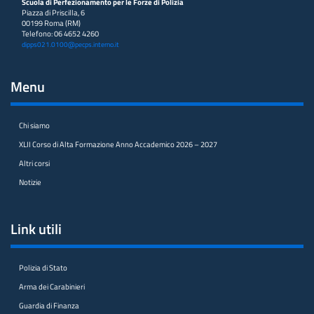
Scuola di Perfezionamento per le Forze di Polizia
Piazza di Priscilla, 6
00199 Roma (RM)
Telefono: 06 4652 4260
dipps021.0100@pecps.interno.it
Menu
Chi siamo
XLII Corso di Alta Formazione Anno Accademico 2026 – 2027
Altri corsi
Notizie
Link utili
Polizia di Stato
Arma dei Carabinieri
Guardia di Finanza