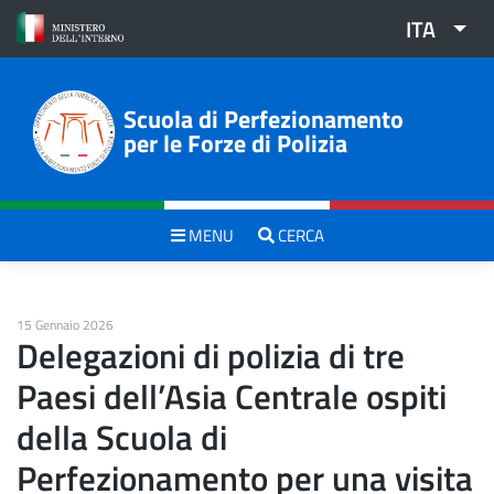
Skip
ITA
to
content
Scuola di Perfezionamento
per le Forze di Polizia
MENU
CERCA
15 Gennaio 2026
Delegazioni di polizia di tre
Paesi dell’Asia Centrale ospiti
della Scuola di
Perfezionamento per una visita