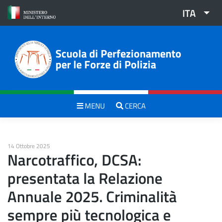
Skip
ITA
to
content
Scuola di Perfezionamento
per le Forze di Polizia
MENU
CERCA
14 Ottobre 2025
Narcotraffico, DCSA:
presentata la Relazione
Annuale 2025. Criminalità
sempre più tecnologica e