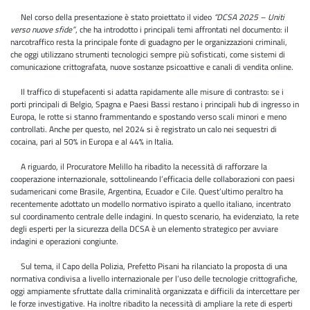
Nel corso della presentazione è stato proiettato il video
“DCSA 2025 – Uniti
verso nuove sfide”
, che ha introdotto i principali temi affrontati nel documento: il
narcotraffico resta la principale fonte di guadagno per le organizzazioni criminali,
che oggi utilizzano strumenti tecnologici sempre più sofisticati, come sistemi di
comunicazione crittografata, nuove sostanze psicoattive e canali di vendita online.
Il traffico di stupefacenti si adatta rapidamente alle misure di contrasto: se i
porti principali di Belgio, Spagna e Paesi Bassi restano i principali hub di ingresso in
Europa, le rotte si stanno frammentando e spostando verso scali minori e meno
controllati. Anche per questo, nel 2024 si è registrato un calo nei sequestri di
cocaina, pari al 50% in Europa e al 44% in Italia.
A riguardo, il Procuratore Melillo ha ribadito la necessità di rafforzare la
cooperazione internazionale, sottolineando l’efficacia delle collaborazioni con paesi
sudamericani come Brasile, Argentina, Ecuador e Cile. Quest’ultimo peraltro ha
recentemente adottato un modello normativo ispirato a quello italiano, incentrato
sul coordinamento centrale delle indagini. In questo scenario, ha evidenziato, la rete
degli esperti per la sicurezza della DCSA è un elemento strategico per avviare
indagini e operazioni congiunte.
Sul tema, il Capo della Polizia, Prefetto Pisani ha rilanciato la proposta di una
normativa condivisa a livello internazionale per l’uso delle tecnologie crittografiche,
oggi ampiamente sfruttate dalla criminalità organizzata e difficili da intercettare per
le forze investigative. Ha inoltre ribadito la necessità di ampliare la rete di esperti