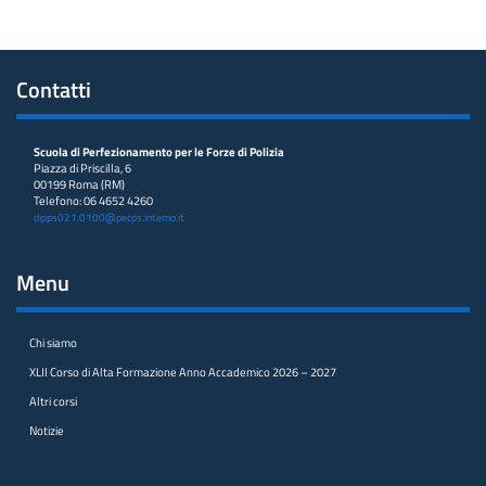
Contatti
Scuola di Perfezionamento per le Forze di Polizia
Piazza di Priscilla, 6
00199 Roma (RM)
Telefono: 06 4652 4260
dipps021.0100@pecps.interno.it
Menu
Chi siamo
XLII Corso di Alta Formazione Anno Accademico 2026 – 2027
Altri corsi
Notizie