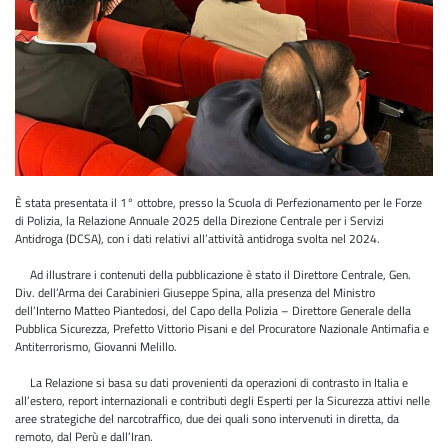
È stata presentata il 1° ottobre, presso la Scuola di Perfezionamento per le Forze
di Polizia, la Relazione Annuale 2025 della Direzione Centrale per i Servizi
Antidroga (DCSA), con i dati relativi all’attività antidroga svolta nel 2024.
Ad illustrare i contenuti della pubblicazione è stato il Direttore Centrale, Gen.
Div. dell’Arma dei Carabinieri Giuseppe Spina, alla presenza del Ministro
dell’Interno Matteo Piantedosi, del Capo della Polizia – Direttore Generale della
Pubblica Sicurezza, Prefetto Vittorio Pisani e del Procuratore Nazionale Antimafia e
Antiterrorismo, Giovanni Melillo.
La Relazione si basa su dati provenienti da operazioni di contrasto in Italia e
all’estero, report internazionali e contributi degli Esperti per la Sicurezza attivi nelle
aree strategiche del narcotraffico, due dei quali sono intervenuti in diretta, da
remoto, dal Perù e dall’Iran.