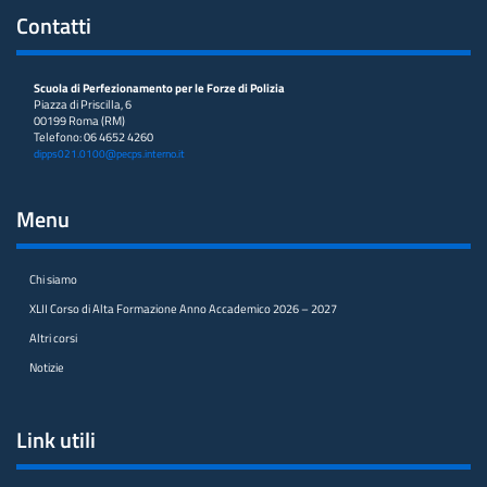
Contatti
Scuola di Perfezionamento per le Forze di Polizia
Piazza di Priscilla, 6
00199 Roma (RM)
Telefono: 06 4652 4260
dipps021.0100@pecps.interno.it
Menu
Chi siamo
XLII Corso di Alta Formazione Anno Accademico 2026 – 2027
Altri corsi
Notizie
Link utili