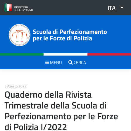
Skip
ITA
to
content
Scuola di Perfezionamento
per le Forze di Polizia
MENU
CERCA
5 Agosto 2022
Quaderno della Rivista
Trimestrale della Scuola di
Perfezionamento per le Forze
di Polizia I/2022