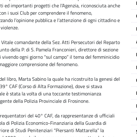
nti ed importanti progetti che l’Agenzia, riconosciuta anche
con i suoi Club per comprendere il fenomeno,
zzando l’opinione pubblica e l’attenzione di ogni cittadino e
 violenze.
ra Vitale comandante della Sez. Atti Persecutori del Reparto
unto della P. di S. Pamela Franconieri, direttore di sezione
li vivendo ogni giorno “sul campo” il tema del femminicidio
a maggiore comprensione del fenomeno.
del libro, Marta Sabino la quale ha ricostruito la genesi del
 39° CAF (Corso di Alta Formazione), dove si stava
le è stata la volta di una toccante testimonianza
gente della Polizia Provinciale di Frosinone.
requentatori del 40° CAF, da rappresentanze di ufficiali
cuola di Polizia Economico-Finanziaria della Guardia di
riore di Studi Penitenziari “Piersanti Mattarella” la