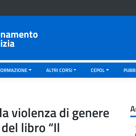
ionamento
izia
FORMAZIONE
ALTRI CORSI
CEPOL
PUBB
A
la violenza di genere
el libro “Il