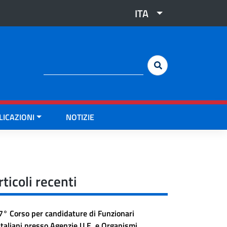
ITA
Cerca:
LICAZIONI
NOTIZIE
rticoli recenti
7° Corso per candidature di Funzionari
Italiani presso Agenzie U.E. e Organismi