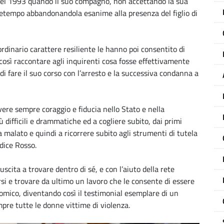
nel 1993 quando il suo compagno, non accettando la sua
ttetempo abbandonandola esanime alla presenza del figlio di
aordinario carattere resiliente le hanno poi consentito di
così raccontare agli inquirenti cosa fosse effettivamente
i fare il suo corso con l’arresto e la successiva condanna a
avere sempre coraggio e fiducia nello Stato e nella
iù difficili e drammatiche ed a cogliere subito, dai primi
malato e quindi a ricorrere subito agli strumenti di tutela
dice Rosso.
scita a trovare dentro di sé, e con l’aiuto della rete
rsi e trovare da ultimo un lavoro che le consente di essere
mico, diventando così il testimonial esemplare di un
pre tutte le donne vittime di violenza.