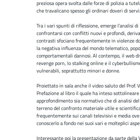
preziosa opera svolta dalle forze di polizia a tu
che travalicano spesso gli ordinari doveri di servi
Tra i vari spunti di riflessione, emerge l’analisi 
confrontarsi con conflitti nuovi e profondi, derivan
contrasti sfociano frequentemente in violenze dom
la negativa influenza del mondo telematico, pop
comportamentali dannosi. Al contempo, il web div
revenge porn, lo stalking online e il cyberbullis
vulnerabili, soprattutto minori e donne.
Proiettato in sala anche il video saluto del Prof.
Prefazione al libro il quale ha inteso sottolinea
approfondimento sia normativo che di analisi del
terreno del confronto materiale utile e scientifi
frequentemente sui canali televisivi e media ove
conoscerlo a fondo nei suoi vari e molteplici aspet
Interessante poi la presentazione da parte della 