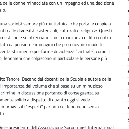
tela delle donne minacciate con un impegno ed una dedizione
zio.
di una società sempre più multietnica, che porta le coppie a
ti dalle diversità esistenziali, culturali e religiose. Questi
estiche e si intrecciano con la mancanza di filtri contro
olato da pensieri e immagini che promuovono modelli
enta strumento per forme di violenza “virtuale”, come il
mo, fenomeni che colpiscono in particolare le persone più
 Vito Tenore, Decano dei docenti della Scuola e autore della
re l’importanza del volume che si basa su un minuzioso
 crimine in discussione portando di conseguenza sul
camente solido a dispetto di quanto oggi si vede
 improvvisati “esperti” parlano del fenomeno senza
ti.
Vice-presidente dell’Associazione Soroptimist International