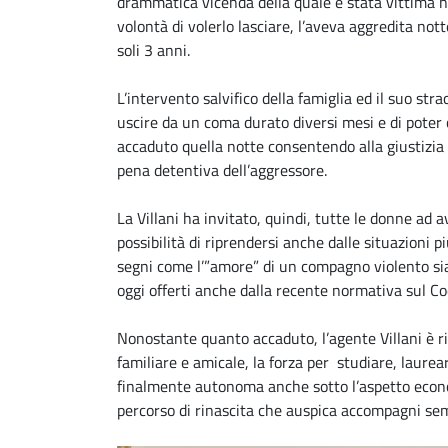
drammatica vicenda della quale è stata vittima 
volontà di volerlo lasciare, l’aveva aggredita no
soli 3 anni.
L’intervento salvifico della famiglia ed il suo str
uscire da un coma durato diversi mesi e di poter 
accaduto quella notte consentendo alla giustizia d
pena detentiva dell’aggressore.
La Villani ha invitato, quindi, tutte le donne ad 
possibilità di riprendersi anche dalle situazioni p
segni come l’”amore” di un compagno violento sia 
oggi offerti anche dalla recente normativa sul Co
Nonostante quanto accaduto, l’agente Villani è riu
familiare e amicale, la forza per studiare, laurea
finalmente autonoma anche sotto l’aspetto econo
percorso di rinascita che auspica accompagni sem