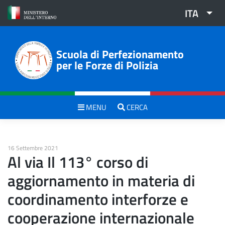
Skip
ITA
to
content
Scuola di Perfezionamento
per le Forze di Polizia
MENU
CERCA
16 Settembre 2021
Al via Il 113° corso di
aggiornamento in materia di
coordinamento interforze e
cooperazione internazionale