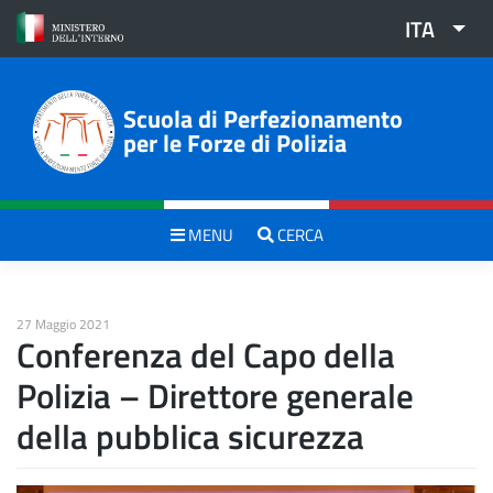
Skip
ITA
to
content
Scuola di Perfezionamento
per le Forze di Polizia
MENU
CERCA
27 Maggio 2021
Conferenza del Capo della
Polizia – Direttore generale
della pubblica sicurezza