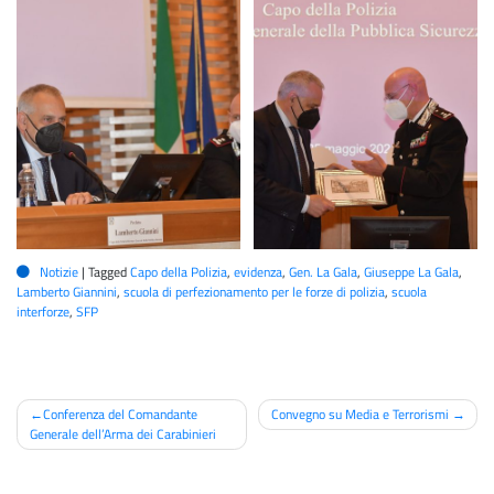
Notizie
|
Tagged
Capo della Polizia
,
evidenza
,
Gen. La Gala
,
Giuseppe La Gala
,
Lamberto Giannini
,
scuola di perfezionamento per le forze di polizia
,
scuola
interforze
,
SFP
Navigazione
Conferenza del Comandante
Convegno su Media e Terrorismi
Generale dell’Arma dei Carabinieri
articoli