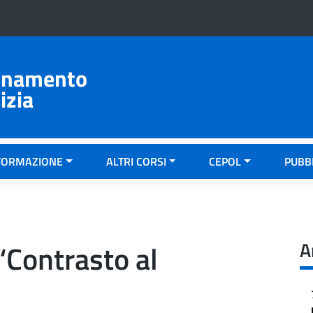
ionamento
izia
FORMAZIONE
ALTRI CORSI
CEPOL
PUBB
A
“Contrasto al