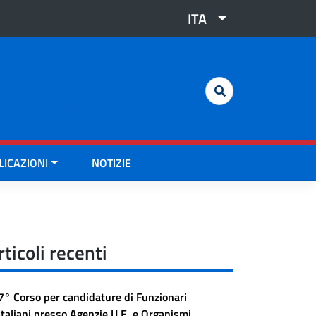
ITA
Cerca:
LICAZIONI
NOTIZIE
rticoli recenti
7° Corso per candidature di Funzionari
Italiani presso Agenzie U.E. e Organismi