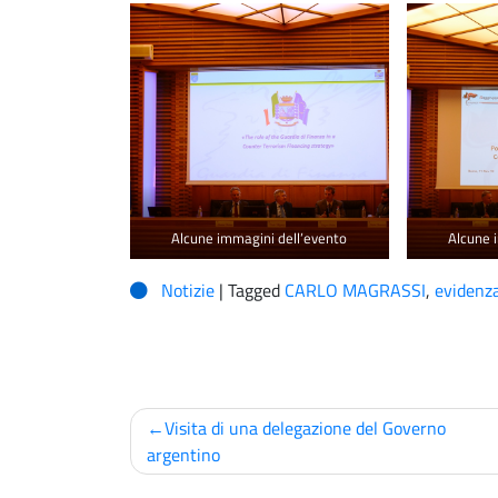
Alcune immagini dell’evento
Alcune 
Notizie
|
Tagged
CARLO MAGRASSI
,
evidenz
Navigazione
Visita di una delegazione del Governo
articoli
argentino