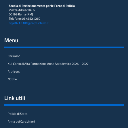
Scuola di Perfezionamento per le Forze di Polizia
Piazza di Priscilla, 6
00199 Roma (RM)
Telefono: 06 4652 4260
dipps021.0100@pecps.interno.it
Menu
Chi siamo
XLII Corso di Alta Formazione Anno Accademico 2026 – 2027
Altri corsi
Notizie
Link utili
Polizia di Stato
Arma dei Carabinieri