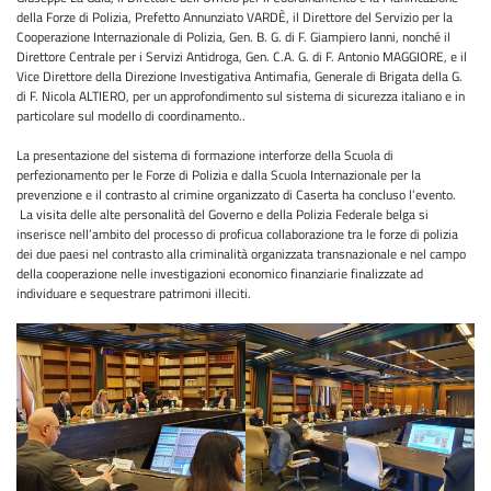
della Forze di Polizia, Prefetto Annunziato VARDÈ, il Direttore del Servizio per la
Cooperazione Internazionale di Polizia, Gen. B. G. di F. Giampiero Ianni, nonché il
Direttore Centrale per i Servizi Antidroga, Gen. C.A. G. di F. Antonio MAGGIORE, e il
Vice Direttore della Direzione Investigativa Antimafia, Generale di Brigata della G.
di F. Nicola ALTIERO, per un approfondimento sul sistema di sicurezza italiano e in
particolare sul modello di coordinamento..
La presentazione del sistema di formazione interforze della Scuola di
perfezionamento per le Forze di Polizia e dalla Scuola Internazionale per la
prevenzione e il contrasto al crimine organizzato di Caserta ha concluso l’evento.
La visita delle alte personalità del Governo e della Polizia Federale belga si
inserisce nell’ambito del processo di proficua collaborazione tra le forze di polizia
dei due paesi nel contrasto alla criminalità organizzata transnazionale e nel campo
della cooperazione nelle investigazioni economico finanziarie finalizzate ad
individuare e sequestrare patrimoni illeciti.