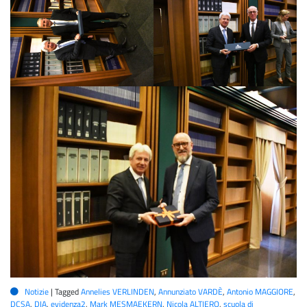
Notizie
|
Tagged
Annelies VERLINDEN
,
Annunziato VARDÈ
,
Antonio MAGGIORE
,
DCSA
,
DIA
,
evidenza2
,
Mark MESMAEKERN
,
Nicola ALTIERO
,
scuola di