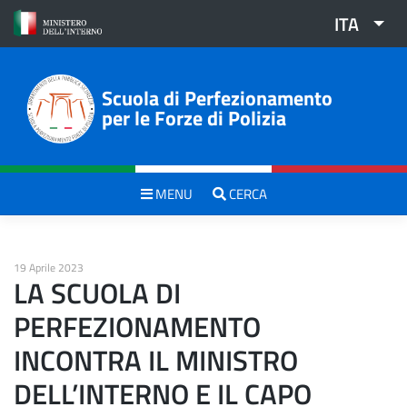
Skip
ITA
to
content
Scuola di Perfezionamento
per le Forze di Polizia
MENU
CERCA
19 Aprile 2023
LA SCUOLA DI
PERFEZIONAMENTO
INCONTRA IL MINISTRO
DELL’INTERNO E IL CAPO