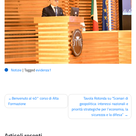
Notizie
|
Tagged
evidenza1
Navigazione
Benvenuto al 40° corso di Alta
Tavola Rotonda su “Scenari di
Formazione
geopolitica: interessi nazionali e
articoli
priorità strategiche per l’economia, la
sicurezza e la difesa”
Articoli recenti