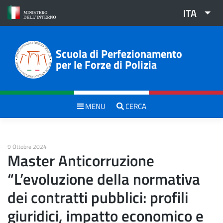
Skip
ITA
to
content
Scuola di Perfezionamento
per le Forze di Polizia
MENU
CERCA
9 Ottobre 2024
Master Anticorruzione
“L’evoluzione della normativa
dei contratti pubblici: profili
giuridici, impatto economico e