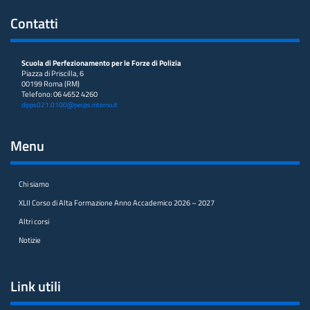
Contatti
Scuola di Perfezionamento per le Forze di Polizia
Piazza di Priscilla, 6
00199 Roma (RM)
Telefono: 06 4652 4260
dipps021.0100@pecps.interno.it
Menu
Chi siamo
XLII Corso di Alta Formazione Anno Accademico 2026 – 2027
Altri corsi
Notizie
Link utili