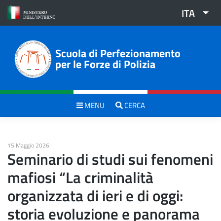
Skip
ITA
to
content
Scuola di Perfezionamento
per le Forze di Polizia
MENU
CERCA
15 Maggio 2026
Seminario di studi sui fenomeni
mafiosi “La criminalità
organizzata di ieri e di oggi:
storia evoluzione e panorama