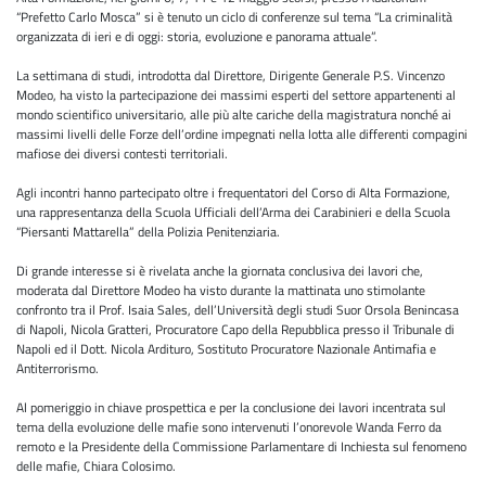
“Prefetto Carlo Mosca” si è tenuto un ciclo di conferenze sul tema “La criminalità
organizzata di ieri e di oggi: storia, evoluzione e panorama attuale”.
La settimana di studi, introdotta dal Direttore, Dirigente Generale P.S. Vincenzo
Modeo, ha visto la partecipazione dei massimi esperti del settore appartenenti al
mondo scientifico universitario, alle più alte cariche della magistratura nonché ai
massimi livelli delle Forze dell’ordine impegnati nella lotta alle differenti compagini
mafiose dei diversi contesti territoriali.
Agli incontri hanno partecipato oltre i frequentatori del Corso di Alta Formazione,
una rappresentanza della Scuola Ufficiali dell’Arma dei Carabinieri e della Scuola
“Piersanti Mattarella” della Polizia Penitenziaria.
Di grande interesse si è rivelata anche la giornata conclusiva dei lavori che,
moderata dal Direttore Modeo ha visto durante la mattinata uno stimolante
confronto tra il Prof. Isaia Sales, dell’Università degli studi Suor Orsola Benincasa
di Napoli, Nicola Gratteri, Procuratore Capo della Repubblica presso il Tribunale di
Napoli ed il Dott. Nicola Ardituro, Sostituto Procuratore Nazionale Antimafia e
Antiterrorismo.
Al pomeriggio in chiave prospettica e per la conclusione dei lavori incentrata sul
tema della evoluzione delle mafie sono intervenuti l’onorevole Wanda Ferro da
remoto e la Presidente della Commissione Parlamentare di Inchiesta sul fenomeno
delle mafie, Chiara Colosimo.