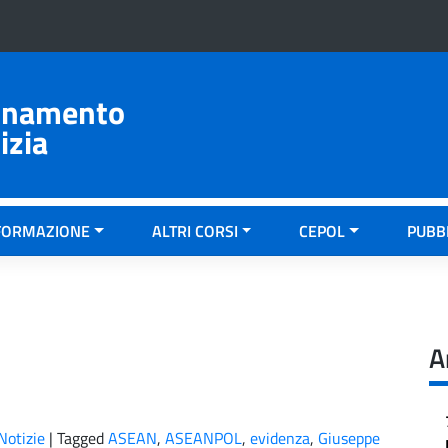
ionamento
izia
FORMAZIONE
ALTRI CORSI
CEPOL
PUBB
A
Notizie
|
Tagged
ASEAN
,
ASEANPOL
,
evidenza
,
Giuseppe