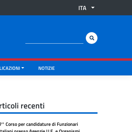
ITA
Cerca:
LICAZIONI
NOTIZIE
rticoli recenti
7° Corso per candidature di Funzionari
Italiani presso Agenzie U.E. e Organismi