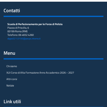
Contatti
Scuola di Perfezionamento per le Forze di Polizia
Piazza di Priscilla, 6
00199 Roma (RM)
Telefono: 06 4652 4260
dipps021.0100@pecps.interno.it
Menu
Chi siamo
XLII Corso di Alta Formazione Anno Accademico 2026 – 2027
Altri corsi
Notizie
Link utili