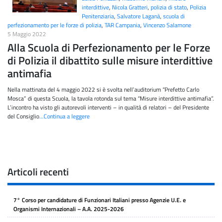
interdittive
,
Nicola Gratteri
,
polizia di stato
,
Polizia
Penitenziaria
,
Salvatore Laganà
,
scuola di
perfezionamento per le forze di polizia
,
TAR Campania
,
Vincenzo Salamone
5 Maggio 2022
Alla Scuola di Perfezionamento per le Forze
di Polizia il dibattito sulle misure interdittive
antimafia
Nella mattinata del 4 maggio 2022 si è svolta nell’auditorium “Prefetto Carlo
Mosca” di questa Scuola, la tavola rotonda sul tema “Misure interdittive antimafia”.
L’incontro ha visto gli autorevoli interventi – in qualità di relatori – del Presidente
del Consiglio
…Continua a leggere
Articoli recenti
7° Corso per candidature di Funzionari Italiani presso Agenzie U.E. e
Organismi Internazionali – A.A. 2025-2026