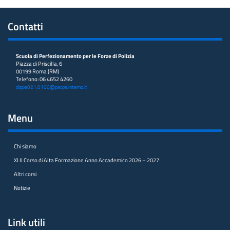
Contatti
Scuola di Perfezionamento per le Forze di Polizia
Piazza di Priscilla, 6
00199 Roma (RM)
Telefono: 06 4652 4260
dipps021.0100@pecps.interno.it
Menu
Chi siamo
XLII Corso di Alta Formazione Anno Accademico 2026 – 2027
Altri corsi
Notizie
Link utili