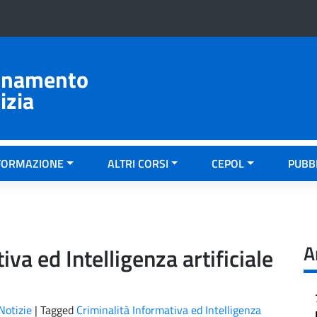
ionamento
izia
FORMAZIONE
ALTRI CORSI
CEPOL
PUBB
A
iva ed Intelligenza artificiale
Notizie
|
Tagged
Criminalità Informativa ed Intelligenza