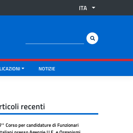
ITA
Cerca:
LICAZIONI
NOTIZIE
rticoli recenti
7° Corso per candidature di Funzionari
Italiani presso Agenzie U.E. e Organismi