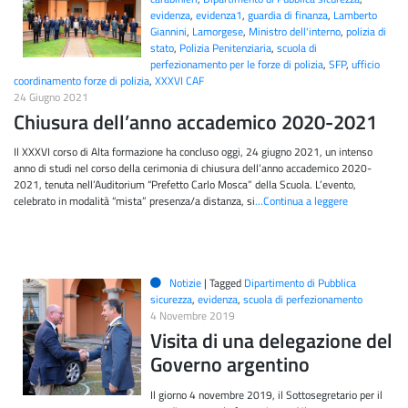
evidenza
,
evidenza1
,
guardia di finanza
,
Lamberto
Giannini
,
Lamorgese
,
Ministro dell'interno
,
polizia di
stato
,
Polizia Penitenziaria
,
scuola di
perfezionamento per le forze di polizia
,
SFP
,
ufficio
coordinamento forze di polizia
,
XXXVI CAF
24 Giugno 2021
Chiusura dell’anno accademico 2020-2021
Il XXXVI corso di Alta formazione ha concluso oggi, 24 giugno 2021, un intenso
anno di studi nel corso della cerimonia di chiusura dell’anno accademico 2020-
2021, tenuta nell’Auditorium “Prefetto Carlo Mosca” della Scuola. L’evento,
celebrato in modalità “mista” presenza/a distanza, si
…Continua a leggere
Notizie
|
Tagged
Dipartimento di Pubblica
sicurezza
,
evidenza
,
scuola di perfezionamento
4 Novembre 2019
Visita di una delegazione del
Governo argentino
Il giorno 4 novembre 2019, il Sottosegretario per il