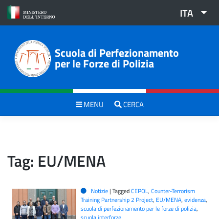
Skip
ITA
to
content
Scuola di Perfezionamento
per le Forze di Polizia
MENU
CERCA
Tag:
EU/MENA
Notizie
|
Tagged
CEPOL
,
Counter-Terrorism
Training Partnership 2 Project
,
EU/MENA
,
evidenza
,
scuola di perfezionamento per le forze di polizia
,
scuola interforze