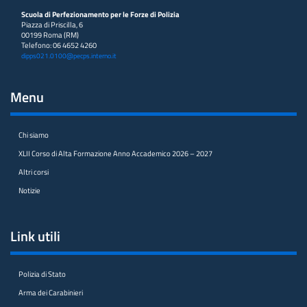
Scuola di Perfezionamento per le Forze di Polizia
Piazza di Priscilla, 6
00199 Roma (RM)
Telefono: 06 4652 4260
dipps021.0100@pecps.interno.it
Menu
Chi siamo
XLII Corso di Alta Formazione Anno Accademico 2026 – 2027
Altri corsi
Notizie
Link utili
Polizia di Stato
Arma dei Carabinieri