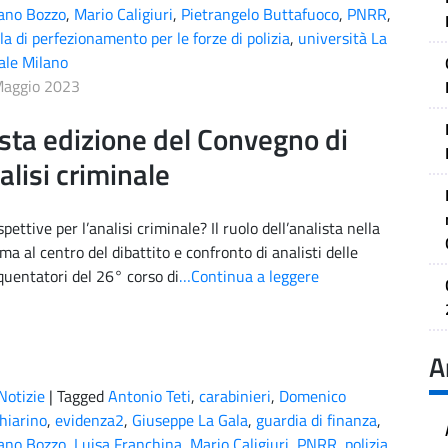
ano Bozzo
,
Mario Caligiuri
,
Pietrangelo Buttafuoco
,
PNRR
,
la di perfezionamento per le forze di polizia
,
università La
ale Milano
Maggio 2023
sta edizione del Convegno di
alisi criminale
ettive per l’analisi criminale? Il ruolo dell’analista nella
ma al centro del dibattito e confronto di analisti delle
equentatori del 26° corso di
…Continua a leggere
A
Notizie
|
Tagged
Antonio Teti
,
carabinieri
,
Domenico
hiarino
,
evidenza2
,
Giuseppe La Gala
,
guardia di finanza
,
ano Bozzo
,
Luisa Franchina
,
Mario Caligiuri
,
PNRR
,
polizia