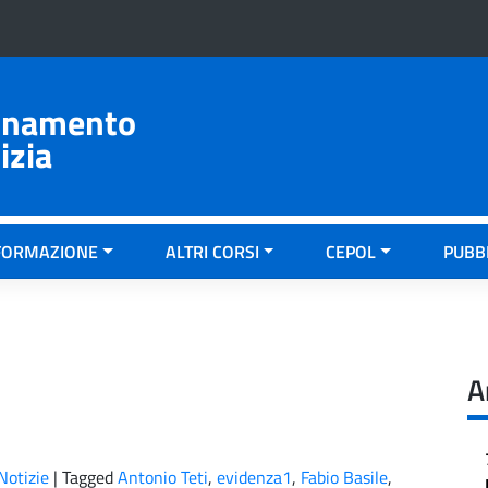
ionamento
izia
FORMAZIONE
ALTRI CORSI
CEPOL
PUBB
A
Notizie
|
Tagged
Antonio Teti
,
evidenza1
,
Fabio Basile
,