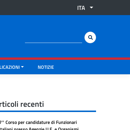
ITA
Cerca:
LICAZIONI
NOTIZIE
rticoli recenti
7° Corso per candidature di Funzionari
Italiani presso Agenzie U.E. e Organismi