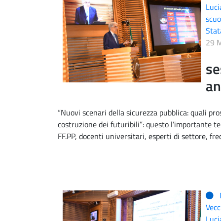
Luci
scuo
Stat
29 
se
an
“Nuovi scenari della sicurezza pubblica: quali prosp
costruzione dei futuribili”: questo l’importante te
FF.PP, docenti universitari, esperti di settore, fr
Vecc
Luci