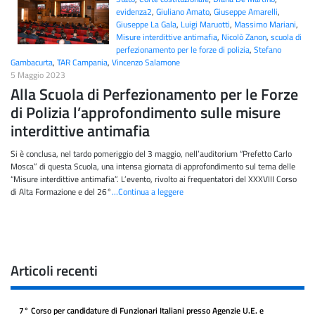
evidenza2
,
Giuliano Amato
,
Giuseppe Amarelli
,
Giuseppe La Gala
,
Luigi Maruotti
,
Massimo Mariani
,
Misure interdittive antimafia
,
Nicolò Zanon
,
scuola di
perfezionamento per le forze di polizia
,
Stefano
Gambacurta
,
TAR Campania
,
Vincenzo Salamone
5 Maggio 2023
Alla Scuola di Perfezionamento per le Forze
di Polizia l’approfondimento sulle misure
interdittive antimafia
Si è conclusa, nel tardo pomeriggio del 3 maggio, nell’auditorium “Prefetto Carlo
Mosca” di questa Scuola, una intensa giornata di approfondimento sul tema delle
“Misure interdittive antimafia”. L’evento, rivolto ai frequentatori del XXXVIII Corso
di Alta Formazione e del 26°
…Continua a leggere
Articoli recenti
7° Corso per candidature di Funzionari Italiani presso Agenzie U.E. e