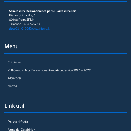
Scuola di Perfezionamento per le Forze di Polizia
Piazza di Priscilla, 6
00199 Roma (RM)
Telefono: 06 4652 4260
dipps021.0100@pecps.interno.it
Menu
Chi siamo
XLII Corso di Alta Formazione Anno Accademico 2026 – 2027
Altri corsi
Notizie
Link utili
Polizia di Stato
Arma dei Carabinieri