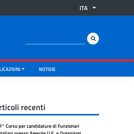
ITA
Cerca:
LICAZIONI
NOTIZIE
rticoli recenti
7° Corso per candidature di Funzionari
Italiani presso Agenzie U.E. e Organismi