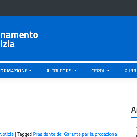
ionamento
izia
FORMAZIONE
ALTRI CORSI
CEPOL
PUBB
A
Notizie
|
Tagged
Presidente del Garante per la protezione