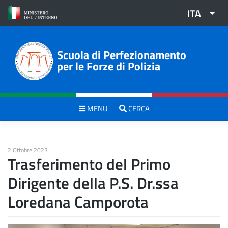
Skip
ITA
to
content
Scuola di Perfezionamento
per le Forze di Polizia
MENU
CERCA
2 Ottobre 2023
Trasferimento del Primo
Dirigente della P.S. Dr.ssa
Loredana Camporota