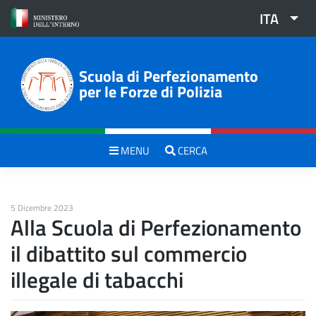
Skip
ITA
to
content
Scuola di Perfezionamento
per le Forze di Polizia
MENU
CERCA
5 Dicembre 2023
Alla Scuola di Perfezionamento
il dibattito sul commercio
illegale di tabacchi