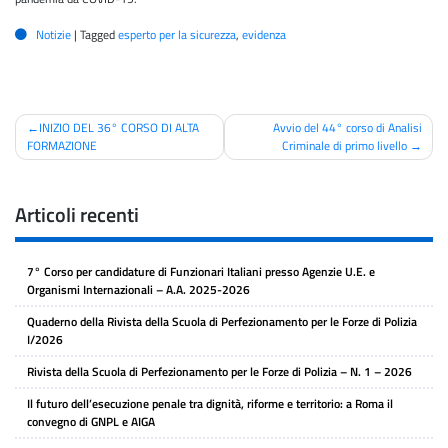
Notizie
|
Tagged
esperto per la sicurezza
,
evidenza
Navigazione
INIZIO DEL 36° CORSO DI ALTA
Avvio del 44° corso di Analisi
FORMAZIONE
Criminale di primo livello
articoli
Articoli recenti
7° Corso per candidature di Funzionari Italiani presso Agenzie U.E. e
Organismi Internazionali – A.A. 2025-2026
Quaderno della Rivista della Scuola di Perfezionamento per le Forze di Polizia
I/2026
Rivista della Scuola di Perfezionamento per le Forze di Polizia – N. 1 – 2026
Il futuro dell’esecuzione penale tra dignità, riforme e territorio: a Roma il
convegno di GNPL e AIGA