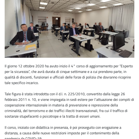
Il giorno 12 ottobre 2020 ha avuto inizio il 4° corso di aggiornamento per “Esperto
per la sicurezza”, che avrà durata di cinque settimane e a cui prendono parte, in
qualità di discenti, funzionari e ufficiali delle forze di polizia che dovranno ricoprire
tale specifico incarico.
Tale figura è stata introdotta con il d.l. n. 225/2010, convertito dalla legge 26
febbraio 2011 n. 10, e viene impiegata in sedi estere per l’attuazione dei compiti di
cooperazione internazionale in materia di prevenzione e repressione della
criminalità, del terrorismo e dei traffici illeciti transnazionali, fra cui il traffico di
sostanze stupefacenti o psicotrope e la tratta di esseri umani.
Il corso, iniziato con didattica in presenza, è poi proseguito con erogazione a
distanza, a causa delle nuove restrizioni imposte per il contenimento della
pandemia da COVID-19.