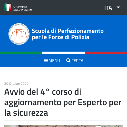
Skip
ITA
to
content
Scuola di Perfezionamento
per le Forze di Polizia
MENU
CERCA
29 Ottobre 2020
Avvio del 4° corso di
aggiornamento per Esperto per
la sicurezza