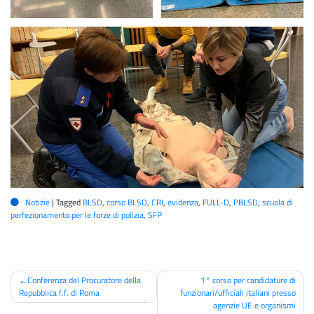
Notizie
|
Tagged
BLSD
,
corso BLSD
,
CRI
,
evidenza
,
FULL-D
,
PBLSD
,
scuola di
perfezionamento per le forze di polizia
,
SFP
Navigazione
Conferenza del Procuratore della
1° corso per candidature di
Repubblica f.f. di Roma
funzionari/ufficiali italiani presso
articoli
agenzie UE e organismi