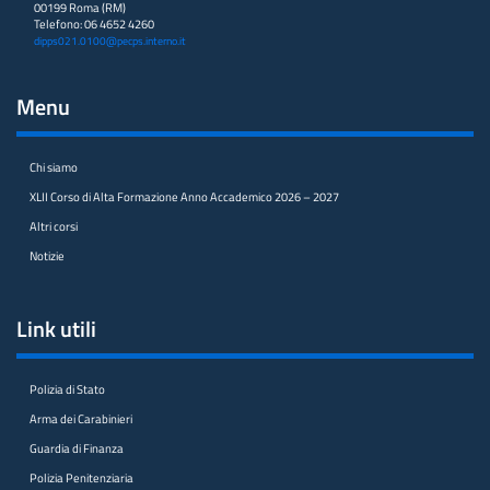
00199 Roma (RM)
Telefono: 06 4652 4260
dipps021.0100@pecps.interno.it
Menu
Chi siamo
XLII Corso di Alta Formazione Anno Accademico 2026 – 2027
Altri corsi
Notizie
Link utili
Polizia di Stato
Arma dei Carabinieri
Guardia di Finanza
Polizia Penitenziaria