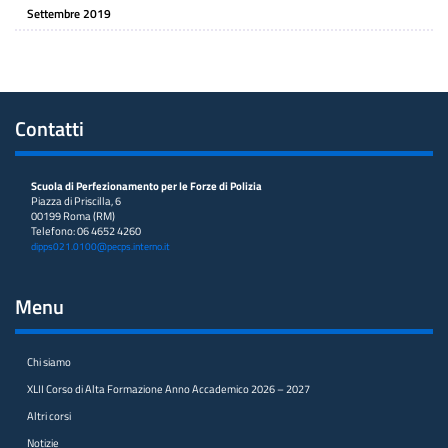
Settembre 2019
Contatti
Scuola di Perfezionamento per le Forze di Polizia
Piazza di Priscilla, 6
00199 Roma (RM)
Telefono: 06 4652 4260
dipps021.0100@pecps.interno.it
Menu
Chi siamo
XLII Corso di Alta Formazione Anno Accademico 2026 – 2027
Altri corsi
Notizie