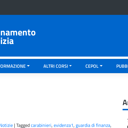
ionamento
izia
FORMAZIONE
ALTRI CORSI
CEPOL
PUBB
A
Notizie
|
Tagged
carabinieri
,
evidenza1
,
guardia di finanza
,