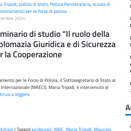
a Tripodi
,
polizia di stato
,
Polizia Penitenziaria
,
scuola di
ezionamento per le forze di polizia
icembre 2024
minario di studio “Il ruolo della
plomazia Giuridica e di Sicurezza
r la Cooperazione
mento per le Forze di Polizia, il Sottosegretario di Stato al
e Internazionale (MAECI), Maria Tripodi, è intervenuto al
inua a leggere
A
Notizie
|
Tagged
evidenza2
,
MAE
,
Maria Tripodi
,
Maurizio