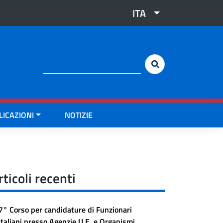
ITA
Cerca:
LICAZIONI
NOTIZIE
rticoli recenti
7° Corso per candidature di Funzionari
Italiani presso Agenzie U.E. e Organismi