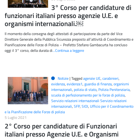
3° Corso per candidature di
funzionari italiani presso agenzie U.E. e
organismi internazionali.￼
Il momento della consegna degli attestati di partecipazione da parte del Vice
Direttore Generale della Pubblica Sicurezza preposto all’attività di Coordinamento e
Pianificazione delle Forze di Polizia – Prefetto Stefano Gambacurta ha concluso
oggi il 3° corso, della durata di
…Continua a leggere
Notizie
|
Tagged
agenzie UE
,
carabinieri
,
evidenza
,
evidenza1
,
guardia di finanza
,
organismi
internazionali
,
polizia di stato
,
Polizia Penitenziaria
,
scuola di perfezionamento per le forze di polizia
,
Servizio relazioni internazionali Servizio relazioni
internazionali
,
SFP
,
SIOI
,
Ufficio per il Coordinamento
e la Pianificazione delle Forze di polizia
5 Luglio 2021
2° Corso per candidature di Funzionari
italiani presso Agenzie U.E. e Organismi