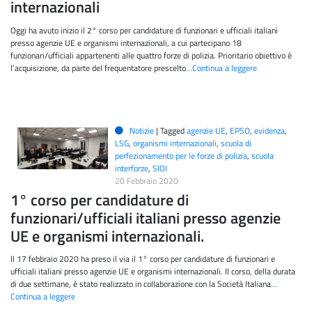
internazionali
Oggi ha avuto inizio il 2° corso per candidature di funzionari e ufficiali italiani
presso agenzie UE e organismi internazionali, a cui partecipano 18
funzionari/ufficiali appartenenti alle quattro forze di polizia. Prioritario obiettivo è
l’acquisizione, da parte del frequentatore prescelto
…Continua a leggere
Notizie
|
Tagged
agenzie UE
,
EPSO
,
evidenza
,
LSG
,
organismi internazionali
,
scuola di
perfezionamento per le forze di polizia
,
scuola
interforze
,
SIOI
20 Febbraio 2020
1° corso per candidature di
funzionari/ufficiali italiani presso agenzie
UE e organismi internazionali.
Il 17 febbraio 2020 ha preso il via il 1° corso per candidature di funzionari e
ufficiali italiani presso agenzie UE e organismi internazionali. Il corso, della durata
di due settimane, è stato realizzato in collaborazione con la Società Italiana
…
Continua a leggere