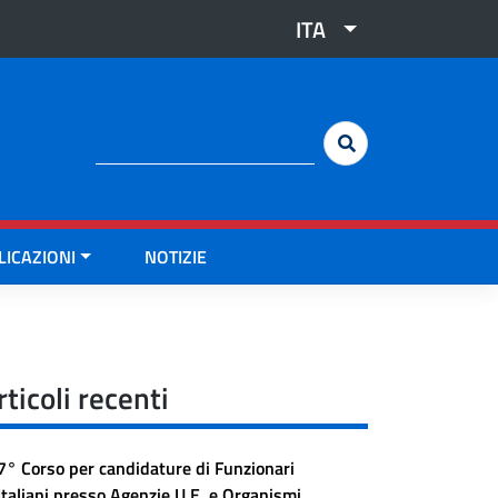
ITA
Cerca:
LICAZIONI
NOTIZIE
rticoli recenti
7° Corso per candidature di Funzionari
Italiani presso Agenzie U.E. e Organismi