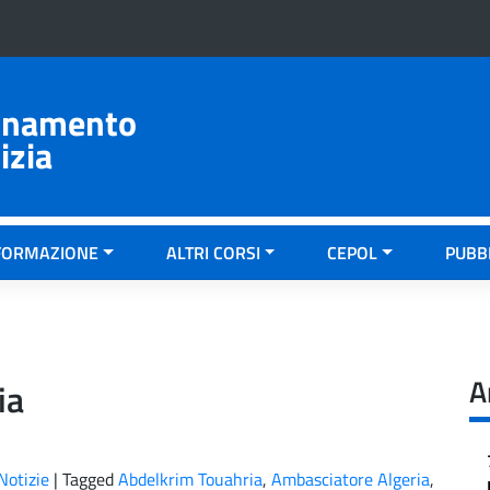
ionamento
izia
FORMAZIONE
ALTRI CORSI
CEPOL
PUBB
A
ia
Notizie
|
Tagged
Abdelkrim Touahria
,
Ambasciatore Algeria
,