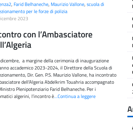
enza2
,
Farid Belhaneche
,
Maurizio Vallone
,
scuola di
ezionamento per le forze di polizia
Dicembre 2023
contro con l’Ambasciatore
ll’Algeria
 dicembre, a margine della cerimonia di inaugurazione
’anno accademico 2023-2024, il Direttore della Scuola di
ezionamento, Dir. Gen. P.S. Maurizio Vallone, ha incontrato
basciatore dell’Algeria Abdelkrim Touahria accompagnato
Ministro Plenipotenziario Farid Belhaneche. Per i
omatici algerini, l’incontro è
…Continua a leggere
A