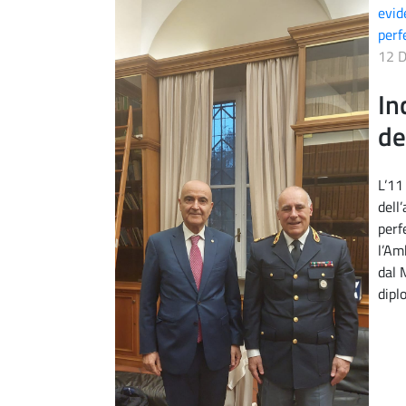
evid
perf
12 
In
de
L’11
dell
perf
l’Am
dal 
dipl