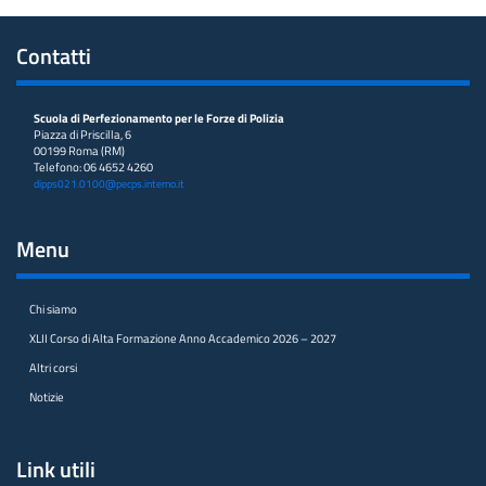
Contatti
Scuola di Perfezionamento per le Forze di Polizia
Piazza di Priscilla, 6
00199 Roma (RM)
Telefono: 06 4652 4260
dipps021.0100@pecps.interno.it
Menu
Chi siamo
XLII Corso di Alta Formazione Anno Accademico 2026 – 2027
Altri corsi
Notizie
Link utili