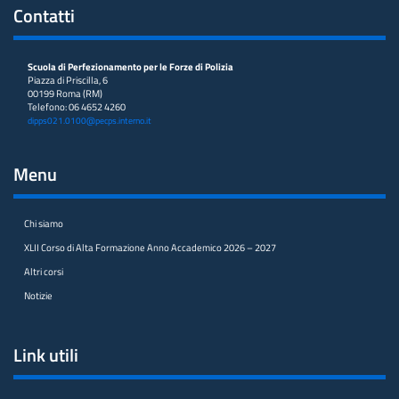
Contatti
Scuola di Perfezionamento per le Forze di Polizia
Piazza di Priscilla, 6
00199 Roma (RM)
Telefono: 06 4652 4260
dipps021.0100@pecps.interno.it
Menu
Chi siamo
XLII Corso di Alta Formazione Anno Accademico 2026 – 2027
Altri corsi
Notizie
Link utili