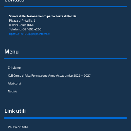
Scuola di Perfezionamento per le Forze di Polizia
Piazza di Priscilla, 6
00199 Roma (RM)
Telefono: 06 4652 4260
dipps021.0100@pecps.interno.it
Menu
Chi siamo
XLII Corso di Alta Formazione Anno Accademico 2026 – 2027
Altri corsi
Notizie
Link utili
Polizia di Stato