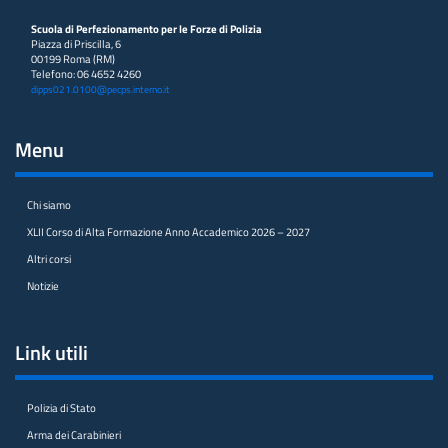
Scuola di Perfezionamento per le Forze di Polizia
Piazza di Priscilla, 6
00199 Roma (RM)
Telefono: 06 4652 4260
dipps021.0100@pecps.interno.it
Menu
Chi siamo
XLII Corso di Alta Formazione Anno Accademico 2026 – 2027
Altri corsi
Notizie
Link utili
Polizia di Stato
Arma dei Carabinieri