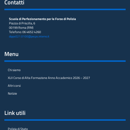
Contatti
Scuola di Perfezionamento per le Forze di Polizia
Piazza di Priscilla, 6
00199 Roma (RM)
Telefono: 06 4652 4260
dipps021.0100@pecps.interno.it
Menu
Chi siamo
XLII Corso di Alta Formazione Anno Accademico 2026 – 2027
Altri corsi
Notizie
Link utili
Polizia di Stato