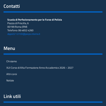
Contatti
Scuola di Perfezionamento per le Forze di Polizia
Piazza di Priscilla, 6
00199 Roma (RM)
Telefono: 06 4652 4260
dipps021.0100@pecps.interno.it
Menu
Chi siamo
XLII Corso di Alta Formazione Anno Accademico 2026 – 2027
Altri corsi
Notizie
Link utili