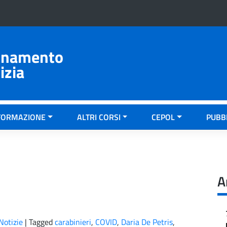
ionamento
izia
FORMAZIONE
ALTRI CORSI
CEPOL
PUBB
A
Notizie
|
Tagged
carabinieri
,
COVID
,
Daria De Petris
,