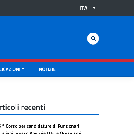
ITA
Cerca:
LICAZIONI
NOTIZIE
rticoli recenti
7° Corso per candidature di Funzionari
Italiani presso Agenzie U.E. e Organismi