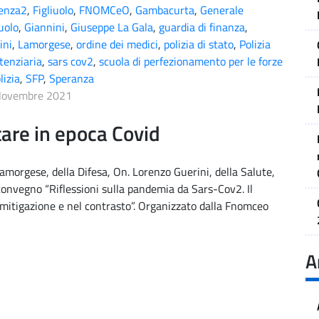
enza2
,
Figliuolo
,
FNOMCeO
,
Gambacurta
,
Generale
iuolo
,
Giannini
,
Giuseppe La Gala
,
guardia di finanza
,
ini
,
Lamorgese
,
ordine dei medici
,
polizia di stato
,
Polizia
tenziaria
,
sars cov2
,
scuola di perfezionamento per le forze
lizia
,
SFP
,
Speranza
Novembre 2021
tare in epoca Covid
 Lamorgese, della Difesa, On. Lorenzo Guerini, della Salute,
convegno “Riflessioni sulla pandemia da Sars-Cov2. Il
 mitigazione e nel contrasto”. Organizzato dalla Fnomceo
A