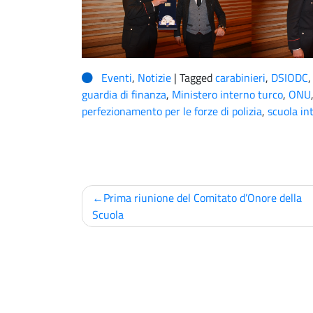
Eventi
,
Notizie
|
Tagged
carabinieri
,
DSIODC
guardia di finanza
,
Ministero interno turco
,
ONU
perfezionamento per le forze di polizia
,
scuola in
Navigazione
Prima riunione del Comitato d’Onore della
articoli
Scuola