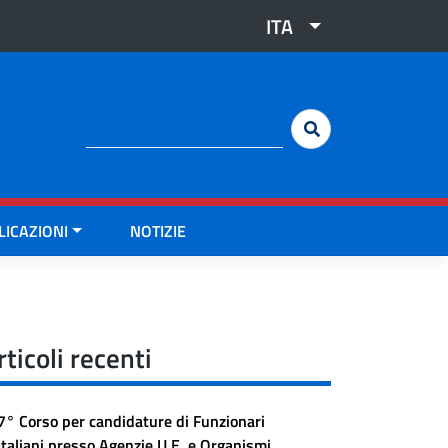
ITA
Cerca:
LICAZIONI
NOTIZIE
rticoli recenti
7° Corso per candidature di Funzionari
Italiani presso Agenzie U.E. e Organismi