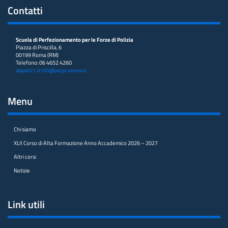
Contatti
Scuola di Perfezionamento per le Forze di Polizia
Piazza di Priscilla, 6
00199 Roma (RM)
Telefono: 06 4652 4260
dipps021.0100@pecps.interno.it
Menu
Chi siamo
XLII Corso di Alta Formazione Anno Accademico 2026 – 2027
Altri corsi
Notizie
Link utili