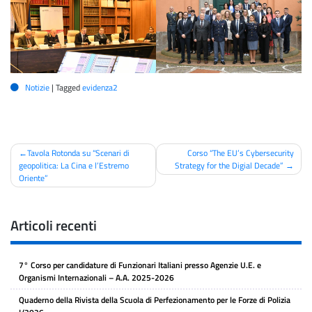
Notizie
|
Tagged
evidenza2
Navigazione
Tavola Rotonda su “Scenari di
Corso “The EU’s Cybersecurity
geopolitica: La Cina e l’Estremo
Strategy for the Digial Decade”
articoli
Oriente”
Articoli recenti
7° Corso per candidature di Funzionari Italiani presso Agenzie U.E. e
Organismi Internazionali – A.A. 2025-2026
Quaderno della Rivista della Scuola di Perfezionamento per le Forze di Polizia