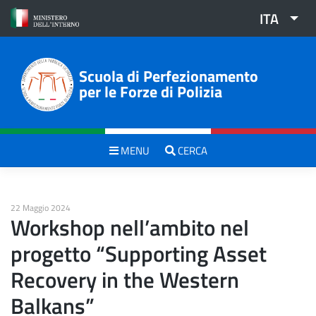
Skip
ITA
to
content
Scuola di Perfezionamento
per le Forze di Polizia
MENU
CERCA
22 Maggio 2024
Workshop nell’ambito nel
progetto “Supporting Asset
Recovery in the Western
Balkans”