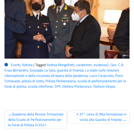
Eventi
,
Notizie
|
Tagged
Andrea Margelletti
,
carabinieri
,
evidenza2
,
Gen. C.A.
Enzo Bernardini
,
Giuseppe La Gala
,
guardia di finanza
,
Lo stato sulle relazioni
internazionali e della sicurezza all’epoca della pandemia
,
Lucio Caracciolo
,
Piero
Schiavazzi
,
polizia di stato
,
Polizia Penitenziaria
,
scuola di perfezionamento per le
forze di polizia
,
scuola interforze
,
SFP
,
Stefano Pontecorvo
,
Stefano Vespa
Navigazione
Quaderno della Rivista Trimestrale
Il 37° corso di Alta formazione in
della Scuola di Perfezionamento per
visita alla Guardia di finanza
articoli
le Forze di Polizia II/2021