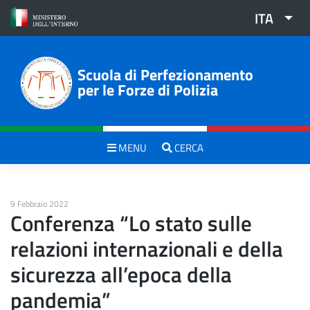
Skip
ITA
to
content
Scuola di Perfezionamento
per le Forze di Polizia
MENU
CERCA
9 Febbraio 2022
Conferenza “Lo stato sulle
relazioni internazionali e della
sicurezza all’epoca della
pandemia”