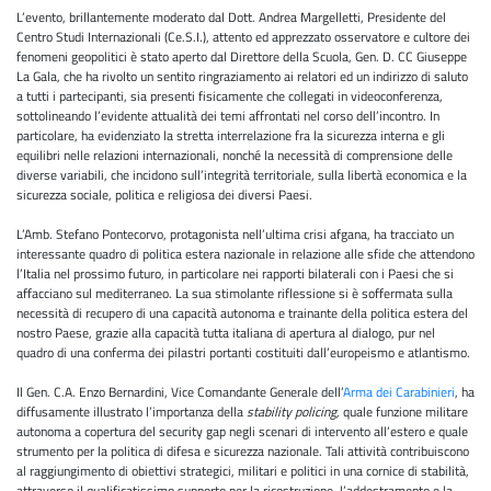
L’evento, brillantemente moderato dal Dott. Andrea Margelletti, Presidente del
Centro Studi Internazionali (Ce.S.I.), attento ed apprezzato osservatore e cultore dei
fenomeni geopolitici è stato aperto dal Direttore della Scuola, Gen. D. CC Giuseppe
La Gala, che ha rivolto un sentito ringraziamento ai relatori ed un indirizzo di saluto
a tutti i partecipanti, sia presenti fisicamente che collegati in videoconferenza,
sottolineando l’evidente attualità dei temi affrontati nel corso dell’incontro. In
particolare, ha evidenziato la stretta interrelazione fra la sicurezza interna e gli
equilibri nelle relazioni internazionali, nonché la necessità di comprensione delle
diverse variabili, che incidono sull’integrità territoriale, sulla libertà economica e la
sicurezza sociale, politica e religiosa dei diversi Paesi.
L’Amb. Stefano Pontecorvo, protagonista nell’ultima crisi afgana, ha tracciato un
interessante quadro di politica estera nazionale in relazione alle sfide che attendono
l’Italia nel prossimo futuro, in particolare nei rapporti bilaterali con i Paesi che si
affacciano sul mediterraneo. La sua stimolante riflessione si è soffermata sulla
necessità di recupero di una capacità autonoma e trainante della politica estera del
nostro Paese, grazie alla capacità tutta italiana di apertura al dialogo, pur nel
quadro di una conferma dei pilastri portanti costituiti dall’europeismo e atlantismo.
Il Gen. C.A. Enzo Bernardini, Vice Comandante Generale dell’
Arma dei Carabinieri
, ha
diffusamente illustrato l’importanza della
stability policing,
quale funzione militare
autonoma a copertura del security gap negli scenari di intervento all’estero e quale
strumento per la politica di difesa e sicurezza nazionale. Tali attività contribuiscono
al raggiungimento di obiettivi strategici, militari e politici in una cornice di stabilità,
attraverso il qualificatissimo supporto per la ricostruzione, l’addestramento e la