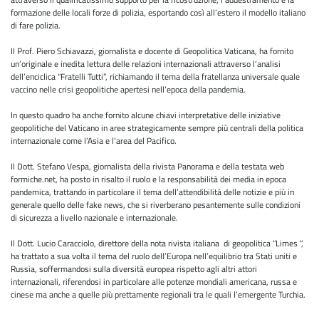
formazione delle locali forze di polizia, esportando così all’estero il modello italiano
di fare polizia.
Il Prof. Piero Schiavazzi, giornalista e docente di Geopolitica Vaticana, ha fornito
un’originale e inedita lettura delle relazioni internazionali attraverso l’analisi
dell’enciclica “Fratelli Tutti”, richiamando il tema della fratellanza universale quale
vaccino nelle crisi geopolitiche apertesi nell’epoca della pandemia.
In questo quadro ha anche fornito alcune chiavi interpretative delle iniziative
geopolitiche del Vaticano in aree strategicamente sempre più centrali della politica
internazionale come l’Asia e l’area del Pacifico.
Il Dott. Stefano Vespa, giornalista della rivista Panorama e della testata web
formiche.net, ha posto in risalto il ruolo e la responsabilità dei media in epoca
pandemica, trattando in particolare il tema dell’attendibilità delle notizie e più in
generale quello delle fake news, che si riverberano pesantemente sulle condizioni
di sicurezza a livello nazionale e internazionale.
Il Dott. Lucio Caracciolo, direttore della nota rivista italiana di geopolitica “Limes “,
ha trattato a sua volta il tema del ruolo dell’Europa nell’equilibrio tra Stati uniti e
Russia, soffermandosi sulla diversità europea rispetto agli altri attori
internazionali, riferendosi in particolare alle potenze mondiali americana, russa e
cinese ma anche a quelle più prettamente regionali tra le quali l’emergente Turchia.