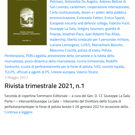
Polimeni
,
Antonietta De Angelis
,
Antonio Bellizzi di
San Lorenzo
,
carabinieri
,
cooperazione internazionale
,
Corte costituzionale
,
doveri e i poteri della pubblica
amministrazione
,
Emanuele Fattori
,
Enrico Spanò
,
European security and defence college
,
Fabrizio Fucili
,
Giuseppe La Gala
,
Grégory Goumain
,
guardia di
finanza
,
Jonathan Pace
,
Juan Roberto Paz Allazi
,
leadership
,
libertà sindacale per il personale militare
,
Luciana Lamorgese
,
LUISS
,
Mariachiara Basurto
,
Massimo Crucillà
,
polizia di stato
,
Polizia
Penitenziaria
,
PON Legalità
,
prevenzione della corruzione e la tutela della
riservatezza
,
psico-dinamica della riservatezza
,
rivista trimestrale
,
Rodolfo
Santovito
,
scuola di perfezionamento per le forze di polizia
,
SIOI
,
società liquida
,
TULPS
,
ufficiali e agenti di PS
,
Unione europea
,
Valerio Torano
3 Maggio 2021
Rivista trimestrale 2021, n.1
Seconda di copertina Sommario Editoriale – a cura del Gen. D. CC Giuseppe La Gala
Parte I – InterventiGiuseppe La Gala – Intervento del Direttore della Scuola di
perfezionamentoper le forze di polizia tenuto il 26 gennaio 2021in occasione della
…
Continua a leggere