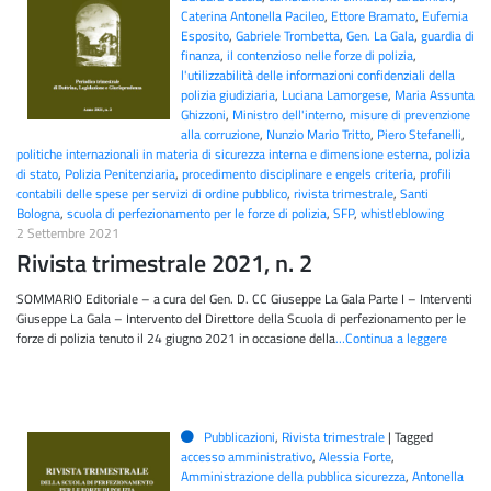
Caterina Antonella Pacileo
,
Ettore Bramato
,
Eufemia
Esposito
,
Gabriele Trombetta
,
Gen. La Gala
,
guardia di
finanza
,
il contenzioso nelle forze di polizia
,
l'utilizzabilità delle informazioni confidenziali della
polizia giudiziaria
,
Luciana Lamorgese
,
Maria Assunta
Ghizzoni
,
Ministro dell'interno
,
misure di prevenzione
alla corruzione
,
Nunzio Mario Tritto
,
Piero Stefanelli
,
politiche internazionali in materia di sicurezza interna e dimensione esterna
,
polizia
di stato
,
Polizia Penitenziaria
,
procedimento disciplinare e engels criteria
,
profili
contabili delle spese per servizi di ordine pubblico
,
rivista trimestrale
,
Santi
Bologna
,
scuola di perfezionamento per le forze di polizia
,
SFP
,
whistleblowing
2 Settembre 2021
Rivista trimestrale 2021, n. 2
SOMMARIO Editoriale – a cura del Gen. D. CC Giuseppe La Gala Parte I – Interventi
Giuseppe La Gala – Intervento del Direttore della Scuola di perfezionamento per le
forze di polizia tenuto il 24 giugno 2021 in occasione della
…Continua a leggere
Pubblicazioni
,
Rivista trimestrale
|
Tagged
accesso amministrativo
,
Alessia Forte
,
Amministrazione della pubblica sicurezza
,
Antonella