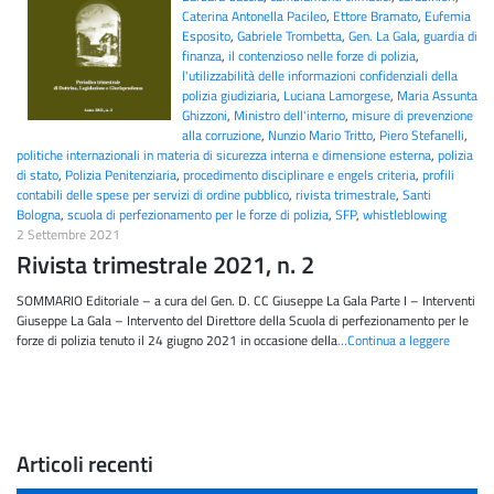
Caterina Antonella Pacileo
,
Ettore Bramato
,
Eufemia
Esposito
,
Gabriele Trombetta
,
Gen. La Gala
,
guardia di
finanza
,
il contenzioso nelle forze di polizia
,
l'utilizzabilità delle informazioni confidenziali della
polizia giudiziaria
,
Luciana Lamorgese
,
Maria Assunta
Ghizzoni
,
Ministro dell'interno
,
misure di prevenzione
alla corruzione
,
Nunzio Mario Tritto
,
Piero Stefanelli
,
politiche internazionali in materia di sicurezza interna e dimensione esterna
,
polizia
di stato
,
Polizia Penitenziaria
,
procedimento disciplinare e engels criteria
,
profili
contabili delle spese per servizi di ordine pubblico
,
rivista trimestrale
,
Santi
Bologna
,
scuola di perfezionamento per le forze di polizia
,
SFP
,
whistleblowing
2 Settembre 2021
Rivista trimestrale 2021, n. 2
SOMMARIO Editoriale – a cura del Gen. D. CC Giuseppe La Gala Parte I – Interventi
Giuseppe La Gala – Intervento del Direttore della Scuola di perfezionamento per le
forze di polizia tenuto il 24 giugno 2021 in occasione della
…Continua a leggere
Articoli recenti