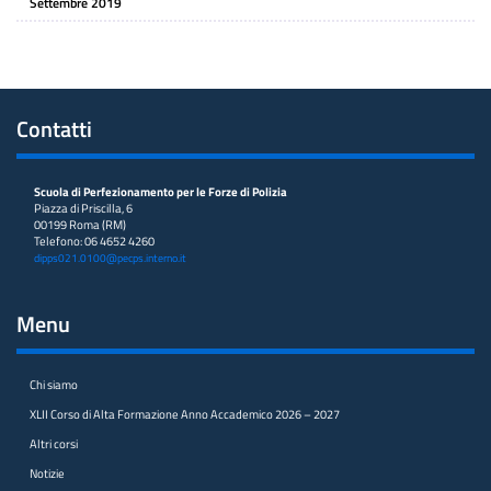
Settembre 2019
Contatti
Scuola di Perfezionamento per le Forze di Polizia
Piazza di Priscilla, 6
00199 Roma (RM)
Telefono: 06 4652 4260
dipps021.0100@pecps.interno.it
Menu
Chi siamo
XLII Corso di Alta Formazione Anno Accademico 2026 – 2027
Altri corsi
Notizie