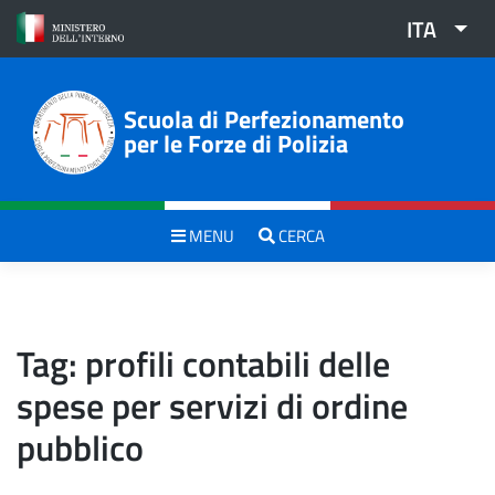
Skip
ITA
to
content
Scuola di Perfezionamento
per le Forze di Polizia
MENU
CERCA
Tag:
profili contabili delle
spese per servizi di ordine
pubblico