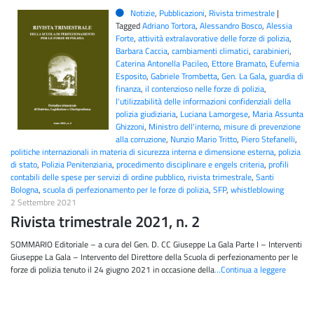
Notizie
,
Pubblicazioni
,
Rivista trimestrale
|
Tagged
Adriano Tortora
,
Alessandro Bosco
,
Alessia
Forte
,
attività extralavorative delle forze di polizia
,
Barbara Caccia
,
cambiamenti climatici
,
carabinieri
,
Caterina Antonella Pacileo
,
Ettore Bramato
,
Eufemia
Esposito
,
Gabriele Trombetta
,
Gen. La Gala
,
guardia di
finanza
,
il contenzioso nelle forze di polizia
,
l'utilizzabilità delle informazioni confidenziali della
polizia giudiziaria
,
Luciana Lamorgese
,
Maria Assunta
Ghizzoni
,
Ministro dell'interno
,
misure di prevenzione
alla corruzione
,
Nunzio Mario Tritto
,
Piero Stefanelli
,
politiche internazionali in materia di sicurezza interna e dimensione esterna
,
polizia
di stato
,
Polizia Penitenziaria
,
procedimento disciplinare e engels criteria
,
profili
contabili delle spese per servizi di ordine pubblico
,
rivista trimestrale
,
Santi
Bologna
,
scuola di perfezionamento per le forze di polizia
,
SFP
,
whistleblowing
2 Settembre 2021
Rivista trimestrale 2021, n. 2
SOMMARIO Editoriale – a cura del Gen. D. CC Giuseppe La Gala Parte I – Interventi
Giuseppe La Gala – Intervento del Direttore della Scuola di perfezionamento per le
forze di polizia tenuto il 24 giugno 2021 in occasione della
…Continua a leggere